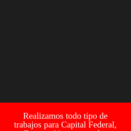
TELÉFONOS
Whatsapp SEDE OLIVOS
+54 9 1172269572
Whatsapp SEDE BARRACAS
+54 9 11 27592753
horarios de atención
Lunes a Viernes:
9:00 a 13:00
|
14:00 a
18:00hrs
Sábados:
9:00 a 14:00
Realizamos todo tipo de
trabajos para Capital Federal,