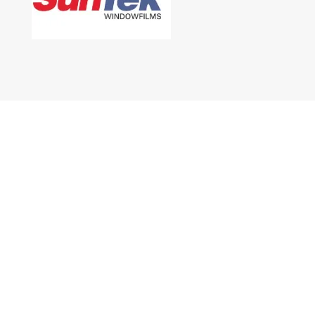
SUCURSALES
Sede Principal:
Avenida Maipu 2064 Olivos
Sucursal Barracas:
Avenida General Iriarte
2496 CABA
TELÉFONOS
Whatsapp SEDE OLIVOS +54 911