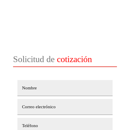
72269572
Whatsapp SEDE BARRACAS +54 911
27592753
mail
info@hyperion.com.ar
Solicitud de
cotización